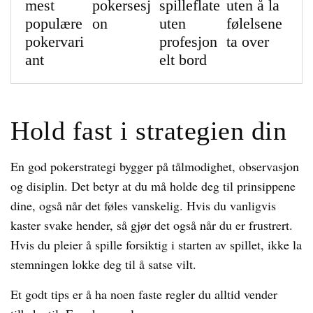
mest
pokersesj
spilleflate
uten å la
populære
on
uten
følelsene
pokervari
profesjon
ta over
ant
elt bord
Hold fast i strategien din
En god pokerstrategi bygger på tålmodighet, observasjon
og disiplin. Det betyr at du må holde deg til prinsippene
dine, også når det føles vanskelig. Hvis du vanligvis
kaster svake hender, så gjør det også når du er frustrert.
Hvis du pleier å spille forsiktig i starten av spillet, ikke la
stemningen lokke deg til å satse vilt.
Et godt tips er å ha noen faste regler du alltid vender