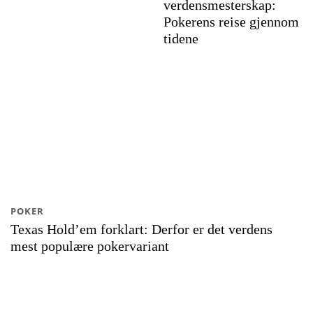
verdensmesterskap:
Pokerens reise gjennom
tidene
POKER
Texas Hold’em forklart: Derfor er det verdens
mest populære pokervariant