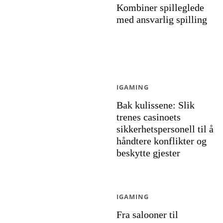
Kombiner spilleglede
med ansvarlig spilling
IGAMING
Bak kulissene: Slik
trenes casinoets
sikkerhetspersonell til å
håndtere konflikter og
beskytte gjester
IGAMING
Fra salooner til