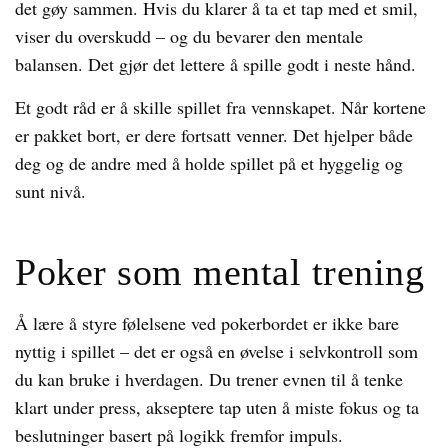
det gøy sammen. Hvis du klarer å ta et tap med et smil,
viser du overskudd – og du bevarer den mentale
balansen. Det gjør det lettere å spille godt i neste hånd.
Et godt råd er å skille spillet fra vennskapet. Når kortene
er pakket bort, er dere fortsatt venner. Det hjelper både
deg og de andre med å holde spillet på et hyggelig og
sunt nivå.
Poker som mental trening
Å lære å styre følelsene ved pokerbordet er ikke bare
nyttig i spillet – det er også en øvelse i selvkontroll som
du kan bruke i hverdagen. Du trener evnen til å tenke
klart under press, akseptere tap uten å miste fokus og ta
beslutninger basert på logikk fremfor impuls.