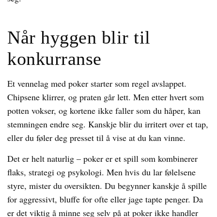
Når hyggen blir til
konkurranse
Et vennelag med poker starter som regel avslappet.
Chipsene klirrer, og praten går lett. Men etter hvert som
potten vokser, og kortene ikke faller som du håper, kan
stemningen endre seg. Kanskje blir du irritert over et tap,
eller du føler deg presset til å vise at du kan vinne.
Det er helt naturlig – poker er et spill som kombinerer
flaks, strategi og psykologi. Men hvis du lar følelsene
styre, mister du oversikten. Du begynner kanskje å spille
for aggressivt, bluffe for ofte eller jage tapte penger. Da
er det viktig å minne seg selv på at poker ikke handler