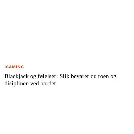
IGAMING
Blackjack og følelser: Slik bevarer du roen og
disiplinen ved bordet