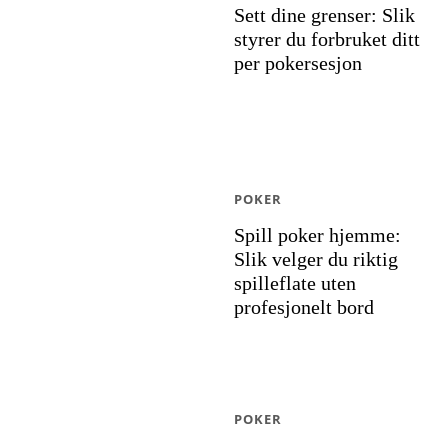
Sett dine grenser: Slik
styrer du forbruket ditt
per pokersesjon
POKER
Spill poker hjemme:
Slik velger du riktig
spilleflate uten
profesjonelt bord
POKER