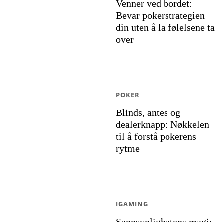
Venner ved bordet:
Bevar pokerstrategien
din uten å la følelsene ta
over
POKER
Blinds, antes og
dealerknapp: Nøkkelen
til å forstå pokerens
rytme
IGAMING
Sannsynlighetens magi: