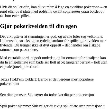
Hvis du spiller ofte, kan du vurdere å lage en avtakbar pokertopp – en
rund eller oval plate med polstring og filt som legges oppå bordet og
tas bort etter spillet.
Gjør pokerkvelden til din egen
Det viktigste er at stemningen er god, og at alle føler seg velkomne.
Litt musikk, snacks og en tydelig struktur for spillet gjør kvelden mer
flytende. Du trenger ikke et dyrt oppsett – det handler om å skape
rammer som passer dere.
Med et stabilt bord, et godt underlag og litt omtanke for detaljene kan
du få en spilleflate som både ser flott ut og fungerer perfekt – helt uten
et profesjonelt pokerbord.
Texas Hold’em forklart: Derfor er det verdens mest populære
pokervariant
Sett dine grenser: Slik styrer du forbruket ditt per pokersesjon
Spill poker hjemme: Slik velger du riktig spilleflate uten profesjonelt