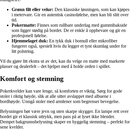
Grønn filt eller velur:
Den klassiske løsningen, som kan kjøpes
i metervare. Gir en autentisk casinofølelse, men kan bli slitt over
tid.
Pokermatte:
Finnes som rullbare underlag med gummibakside
som ligger stødig på bordet. De er enkle å oppbevare og gir en
profesjonell følelse.
Hjemmelaget duk:
En tykk duk i bomull eller mikrofiber
fungerer også, spesielt hvis du legger et tynt skumlag under for
litt polstring.
Vil du gjøre litt ekstra ut av det, kan du velge en matte med markerte
plasser og dealerfelt – det hjelper med å holde orden i spillet.
Komfort og stemning
Pokerkvelder kan vare lenge, så komforten er viktig. Sørg for gode
stoler i riktig høyde, slik at alle sitter avslappet med albuene i
bordhøyde. Unngå stoler med armlener som begrenser bevegelse.
Belysningen bør være jevn og uten skarpe skygger. En lampe rett over
bordet gir et klassisk uttrykk, men pass på at lyset ikke blender.
Dempet bakgrunnsbelysning skaper en hyggelig stemning – perfekt for
sene kvelder.