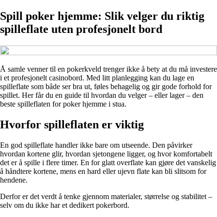
Spill poker hjemme: Slik velger du riktig
spilleflate uten profesjonelt bord
Å samle venner til en pokerkveld trenger ikke å bety at du må investere
i et profesjonelt casinobord. Med litt planlegging kan du lage en
spilleflate som både ser bra ut, føles behagelig og gir gode forhold for
spillet. Her får du en guide til hvordan du velger – eller lager – den
beste spilleflaten for poker hjemme i stua.
Hvorfor spilleflaten er viktig
En god spilleflate handler ikke bare om utseende. Den påvirker
hvordan kortene glir, hvordan sjetongene ligger, og hvor komfortabelt
det er å spille i flere timer. En for glatt overflate kan gjøre det vanskelig
å håndtere kortene, mens en hard eller ujevn flate kan bli slitsom for
hendene.
Derfor er det verdt å tenke gjennom materialer, størrelse og stabilitet –
selv om du ikke har et dedikert pokerbord.