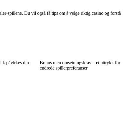
r-spillene. Du vil også få tips om å velge riktig casino og forstå
lik påvirkes din
Bonus uten omsetningskrav – et uttrykk for
endrede spillerpreferanser