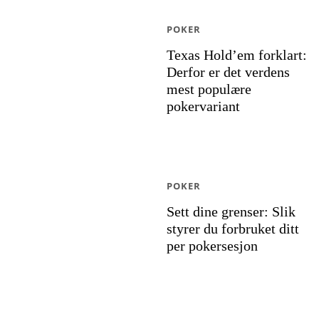
POKER
Texas Hold’em forklart:
Derfor er det verdens
mest populære
pokervariant
POKER
Sett dine grenser: Slik
styrer du forbruket ditt
per pokersesjon