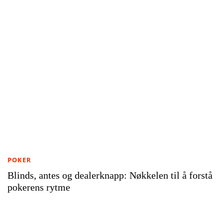
POKER
Blinds, antes og dealerknapp: Nøkkelen til å forstå
pokerens rytme