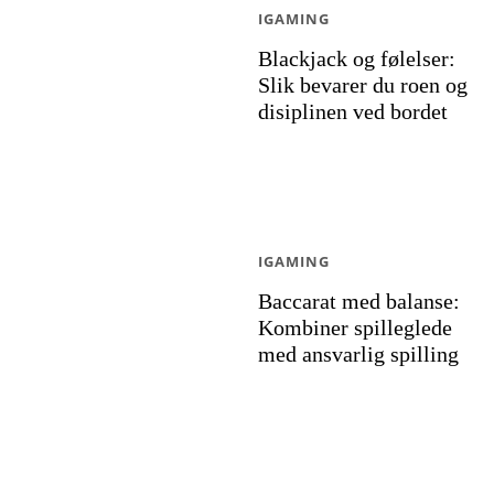
IGAMING
Blackjack og følelser:
Slik bevarer du roen og
disiplinen ved bordet
IGAMING
Baccarat med balanse:
Kombiner spilleglede
med ansvarlig spilling