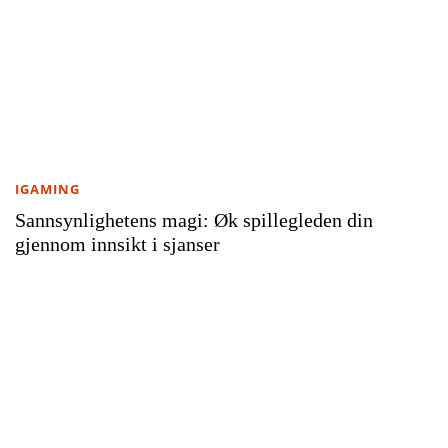
IGAMING
Sannsynlighetens magi: Øk spillegleden din
gjennom innsikt i sjanser