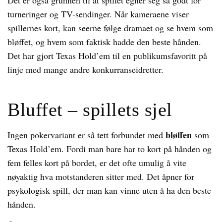
Det er også grunnen til at spillet egner seg så godt for
turneringer og TV-sendinger. Når kameraene viser
spillernes kort, kan seerne følge dramaet og se hvem som
bløffet, og hvem som faktisk hadde den beste hånden.
Det har gjort Texas Hold’em til en publikumsfavoritt på
linje med mange andre konkurranseidretter.
Bluffet – spillets sjel
bløffen
Ingen pokervariant er så tett forbundet med
som
Texas Hold’em. Fordi man bare har to kort på hånden og
fem felles kort på bordet, er det ofte umulig å vite
nøyaktig hva motstanderen sitter med. Det åpner for
psykologisk spill, der man kan vinne uten å ha den beste
hånden.