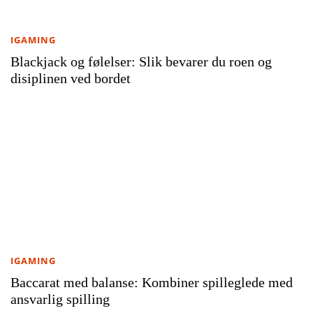
IGAMING
Blackjack og følelser: Slik bevarer du roen og
disiplinen ved bordet
IGAMING
Baccarat med balanse: Kombiner spilleglede med
ansvarlig spilling