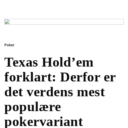
Poker
Texas Hold’em
forklart: Derfor er
det verdens mest
populære
pokervariant