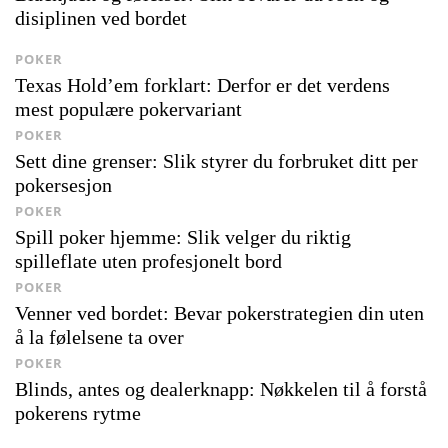
disiplinen ved bordet
POKER
Texas Hold’em forklart: Derfor er det verdens
mest populære pokervariant
POKER
Sett dine grenser: Slik styrer du forbruket ditt per
pokersesjon
POKER
Spill poker hjemme: Slik velger du riktig
spilleflate uten profesjonelt bord
POKER
Venner ved bordet: Bevar pokerstrategien din uten
å la følelsene ta over
POKER
Blinds, antes og dealerknapp: Nøkkelen til å forstå
pokerens rytme