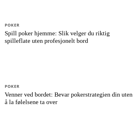
POKER
Spill poker hjemme: Slik velger du riktig
spilleflate uten profesjonelt bord
POKER
Venner ved bordet: Bevar pokerstrategien din uten
å la følelsene ta over