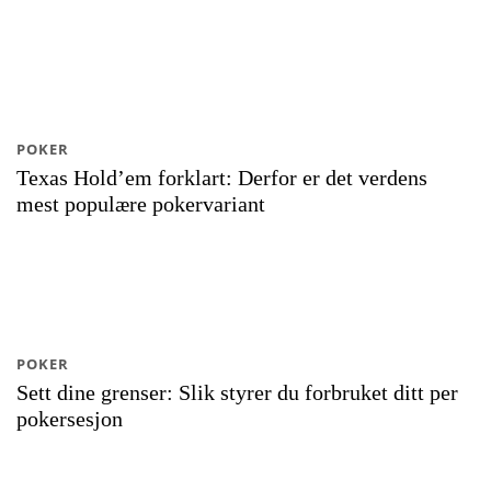
POKER
Texas Hold’em forklart: Derfor er det verdens
mest populære pokervariant
POKER
Sett dine grenser: Slik styrer du forbruket ditt per
pokersesjon